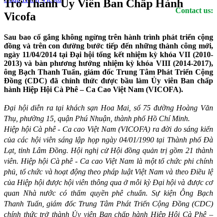
Trở Thành Ủy Viên Ban Chấp Hành
Contact us:
Vicofa
Sau bao cố gắng không ngừng trên hành trình phát triển cộng
đồng và trên con đường bước tiếp đến những thành công mới,
ngày 11/04/2014 tại Đại hội tổng kết nhiệm kỳ khóa VII (2010-
2013) và bàn phương hướng nhiệm kỳ khóa VIII (2014-2017),
ông Bạch Thanh Tuấn, giám đốc Trung Tâm Phát Triển Cộng
Đồng (CDC) đã chính thức được bầu làm Ủy viên Ban chấp
hành Hiệp Hội Cà Phê – Ca Cao Việt Nam (VICOFA).
Đại hội diễn ra tại khách sạn Hoa Mai, số 75 đường Hoàng Văn
Thụ, phường 15, quận Phú Nhuận, thành phố Hồ Chí Minh.
Hiệp hội Cà phê - Ca cao Việt Nam (VICOFA) ra đời do sáng kiến
của các hội viên sáng lập họp ngày 04/01/1990 tại Thành phố Đà
Lạt, tỉnh Lâm Đồng. Hội nghị cử Hội đồng quản trị gồm 21 thành
viên. Hiệp hội Cà phê - Ca cao Việt Nam là một tổ chức phi chính
phủ, tổ chức và hoạt động theo pháp luật Việt Nam và theo Điều lệ
của Hiệp hội được hội viên thông qua ở mỗi kỳ Đại hội và được cơ
quan Nhà nước có thẩm quyền phê chuẩn. Sự kiện Ông Bạch
Thanh Tuấn, giám đốc Trung Tâm Phát Triển Cộng Đồng (CDC)
chính thức trở thành Ủy viên Ban chấp hành Hiệp Hội Cà Phê –