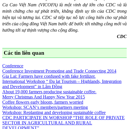
Ca Cao Việt Nam (VICOFA) là một vinh dự lớn cho CDC và là
minh chứng cho sự phát triển, khẳng định uy tín của CDC trong
hiện tại và tương lai. CDC sẽ tiếp tục nỗ lực cống hiến cho sự phát
triển của cộng đồng Việt Nam bước để bước tới những công mới và
hướng tới sự thịnh vượng cho cộng đồng.
CDC
Các tin liên quan
Conference
Conference Investment Promoting and Trade Connecting 2014
Gia Lai: Farmers have confused with fake fertilizer.
International Workshop “ Đa lat Tourism – Highlands, Integration
and Development” in Lâm Đồng
About 19,000 farmers producing sustainable coffee.
Merry Christmas And Happy New Year 2015
Coffee flowers early bloom, farmers worried
Workshop: SCAN‘s members/partners meeting
Workshop: Replanting and developing sustainable coffee
CDC PARTICIPATE IN WORSHOP “THE ROLE OF PRIVATE
SECTOR IN AGRICULTURAL AND RURAL
DEVELOPMENT”