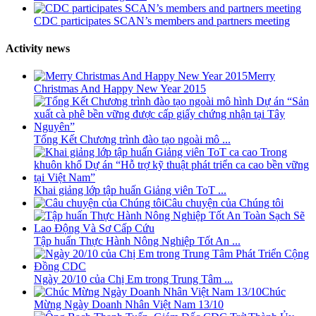
CDC participates SCAN’s members and partners meeting
Activity news
Merry
Christmas And Happy New Year 2015
Tổng Kết Chương trình đào tạo ngoài mô ...
Khai giảng lớp tập huấn Giảng viên ToT ...
Câu chuyện của Chúng tôi
Tập huấn Thực Hành Nông Nghiệp Tốt An ...
Ngày 20/10 của Chị Em trong Trung Tâm ...
Chúc
Mừng Ngày Doanh Nhân Việt Nam 13/10